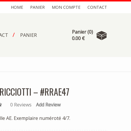
HOME
PANIER
MON COMPTE
CONTACT
Panier
(0)
ACT
PANIER
0.00 €
otre panier est vide.
RICCIOTTI – #RRAE47
0 Reviews
Add Review
ille AE. Exemplaire numéroté 4/7.