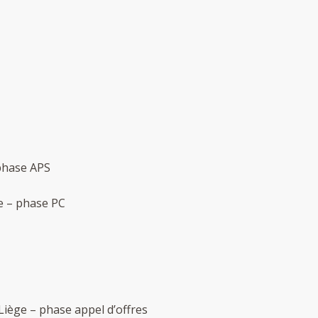
 phase APS
le – phase PC
 Liège – phase appel d’offres