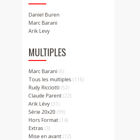
Daniel Buren
Marc Barani
Arik Levy
MULTIPLES
Marc Barani
(6)
Tous les multiples
(116)
Rudy Ricciotti
(52)
Claude Parent
(22)
Arik Lévy
(31)
Série 20x20
(99)
Hors Format
(14)
Extras
(3)
Mise en avant
(12)